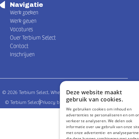
Navigatie
Werk zoeken
Werk geven
Vacatures
Over Terbium Select
Contact
Inschrijven
Deze website maakt
© 2026 Terbium Select. Where experience meets opportunities
gebruik van cookies.
© Terbium Select
Privacy beleid
coded by
We gebruiken cookies om inhoud en
advertenties te personaliseren en om o
verkeer te analyseren. We delen ook
informatie over uw gebruik van onze sit
met onze advertentie- en analysepartne
die deze kunnen combineren met ander