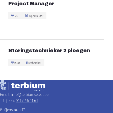
Project Manager
3740
Projectleider
Storingstechnieker 2 ploegen
3520
Technieker
Email:
info@terbiumselect.be
Telefoon:
011 / 66 11 61
Guffenslaan 17